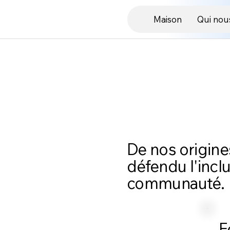
Maison
Qui nou
De nos origin
défendu l'inclu
communauté.
F