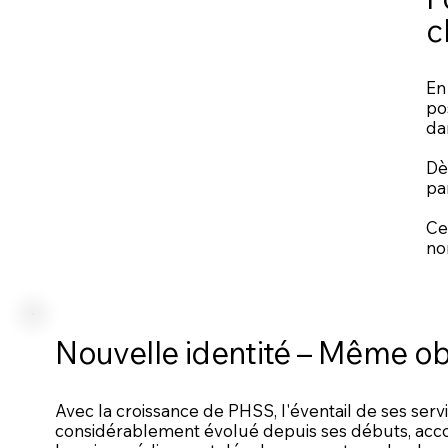
c
En
po
dan
Dè
pa
Ce
no
Nouvelle identité – Même obj
Avec la croissance de PHSS, l'éventail de ses servic
considérablement évolué depuis ses débuts, ac