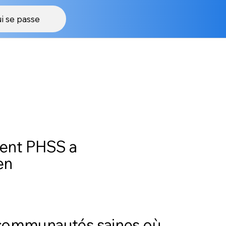
i se passe
Donner
ment PHSS a
en
 communautés saines où