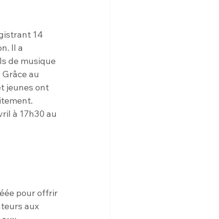
gistrant 14 
. Il a 
als de musique 
. Grâce au 
t jeunes ont 
uitement.
ril à 17h30 au 
ée pour offrir 
ateurs aux 