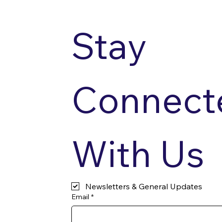
Stay 
Connecte
With Us
Newsletters & General Updates
Email
*