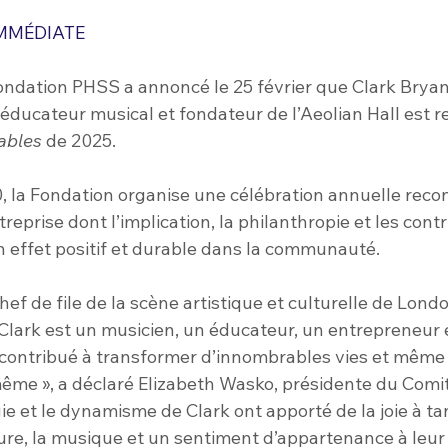
IMMÉDIATE
ondation PHSS a annoncé le 25 février que Clark Bryan
, éducateur musical et fondateur de l’Aeolian Hall est
ables
 de 2025.
, la Fondation organise une célébration annuelle reco
eprise dont l’implication, la philanthropie et les contr
n effet positif et durable dans la communauté.
chef de file de la scène artistique et culturelle de Lond
lark est un musicien, un éducateur, un entrepreneur et
t contribué à transformer d’innombrables vies et même 
me », a déclaré Elizabeth Wasko, présidente du Comit
ie et le dynamisme de Clark ont apporté de la joie à ta
lture, la musique et un sentiment d’appartenance à leur 