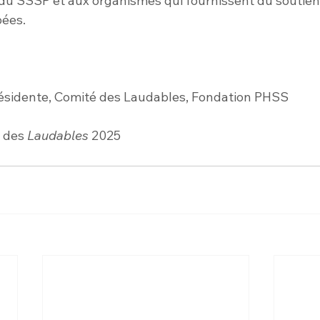
 du SSSP et aux organismes qui fournissent du soutien
ées.
résidente, Comité des Laudables, Fondation PHSS
 des 
Laudables
 2025