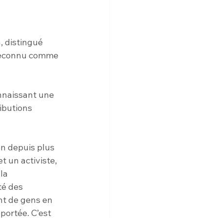
, distingué 
 reconnu comme 
nnaissant une 
ibutions 
on depuis plus 
 un activiste, 
la 
é des 
nt de gens en 
portée. C’est 