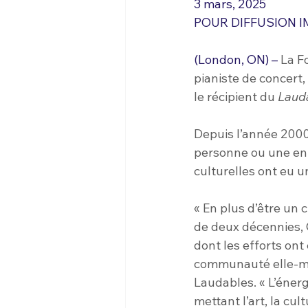
3 mars, 2025
POUR DIFFUSION 
(London, ON) –
 La F
pianiste de concert
le récipient du 
Laud
Depuis l’année 2000
personne ou une entr
culturelles ont eu u
« En plus d’être un 
de deux décennies, C
dont les efforts on
communauté elle-mê
Laudables. « L’énerg
mettant l’art, la cu