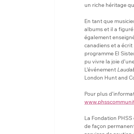
un riche héritage qu
En tant que musicien
albums et il a figur
également enseigné 
canadiens et a écrit
programme El Sistem
pu vivre la joie d’u
L’événement 
Lauda
London Hunt and Co
Pour plus d’informati
www.phsscommunity
La Fondation PHSS es
de façon permanente