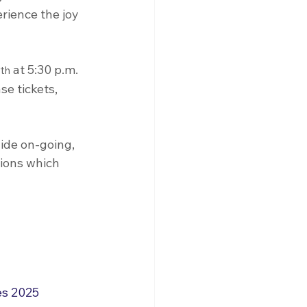
rience the joy 
9
 at 5:30 p.m. 
th
e tickets, 
ide on-going, 
ions which 
s 2025 