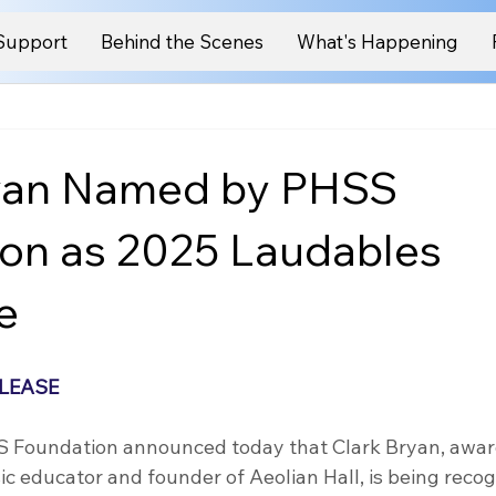
Support
Behind the Scenes
What's Happening
ryan Named by PHSS
on as 2025 Laudables
e
ELEASE
S Foundation announced today that Clark Bryan, awar
ic educator and founder of Aeolian Hall, is being recog