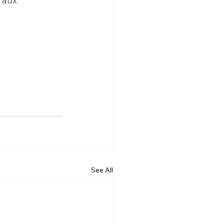
 aux 
See All