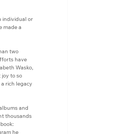
individual or 
e made a 
than two 
fforts have 
zabeth Wasko, 
joy to so 
 a rich legacy 
 albums and 
ht thousands 
book: 
gram he 