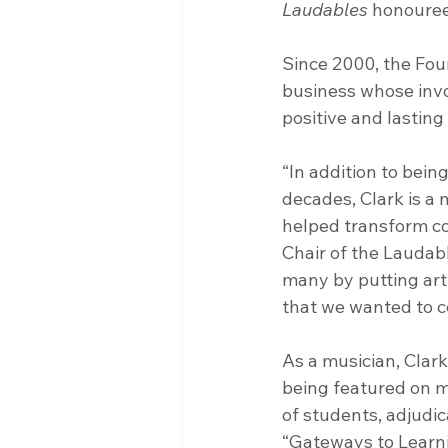
Laudables
 honouree
Since 2000, the Foun
business whose invo
positive and lasting
“In addition to bein
decades, Clark is a 
helped transform co
Chair of the Laudab
many by putting art,
that we wanted to c
As a musician, Clar
being featured on m
of students, adjudi
“Gateways to Learn